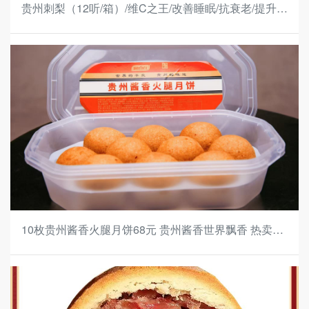
贵州刺梨（12听/箱）/维C之王/改善睡眠/抗衰老/提升免
疫力/解毒排毒/微量元素调节
10枚贵州酱香火腿月饼68元 贵州酱香世界飘香 热卖
中、、、